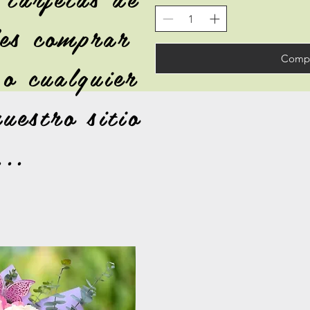
des comprar
Compr
 o cualquier
uestro sitio
...