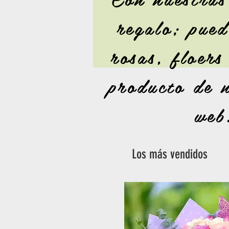
regalo; pue
rosas, floers
producto de n
web
Los más vendidos