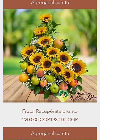
Agregar al carrito
Frutal Recupérate pronto
Precio
Precio de oferta
220.000 COP
198.000 COP
Agregar al carrito