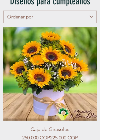
Diseños para cumpleaños
Caja de Girasoles
Precio
Precio de oferta
250.000 COP
225.000 COP