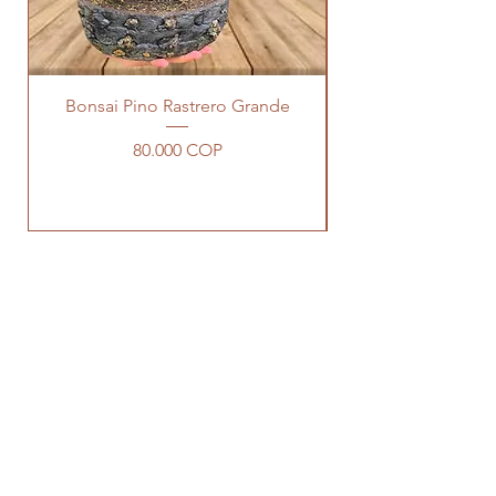
Bonsai Pino Rastrero Grande
Precio
80.000 COP
TIENDA
Dirección: Cll 26 sur # 78n-31
2658751
Email:
floristeriakeniceeden@gmail.com
Floristeria Ke-Nices