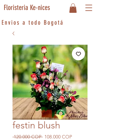
Floristeria Ke-nices
Envios a todo Bogotá
festin blush
Precio
Precio de oferta
 120.000 COP 
108.000 COP