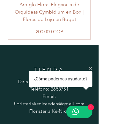
Arreglo Floral Elegancia de
Orquídeas Cymbidium en Box |
Flores de Lujo en Bogot
Precio
200.000 COP
TIENDA
¿Cómo podemos ayudarte?
Dirección: Cll 26 sur # 78n-31
Teléfono:
2658751
Email:
floristeriakeniceeden@gmail.com
1
Floristeria Ke-Nices
HORARIOS