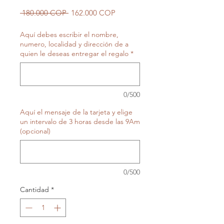
Precio
Precio
 180.000 COP 
162.000 COP
de
oferta
Aquí debes escribir el nombre,
numero, localidad y dirección de a
quien le deseas entregar el regalo
*
0/500
Aquí el mensaje de la tarjeta y elige
un intervalo de 3 horas desde las 9Am
(opcional)
0/500
Cantidad
*