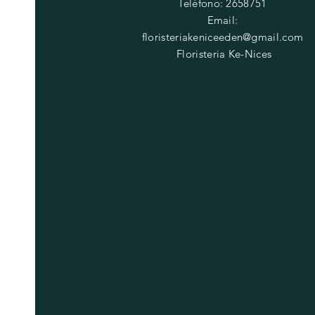
Teléfono: 2658751
Email:
floristeriakeniceeden@gmail.com
Floristeria Ke-Nices