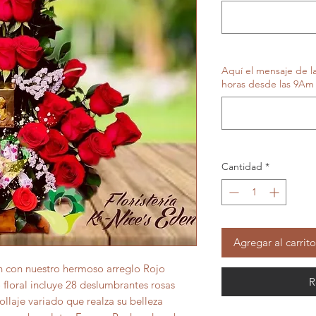
Aquí el mensaje de la 
horas desde las 9Am 
Cantidad
*
Agregar al carrito
n con nuestro hermoso arreglo Rojo
R
o floral incluye 28 deslumbrantes rosas
ollaje variado que realza su belleza