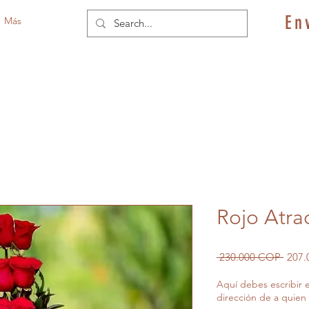
En
Más
Rojo Atra
Preci
 230.000 COP 
207
Aquí debes escribir 
dirección de a quien 