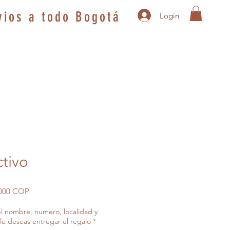
vios a todo Bogotá
Login
ctivo
o
Precio
.000 COP
de
el nombre, numero, localidad y
oferta
le deseas entregar el regalo
*