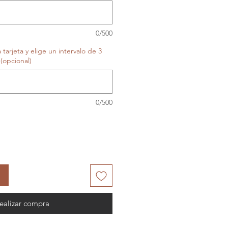
0/500
tarjeta y elige un intervalo de 3
(opcional)
0/500
ealizar compra