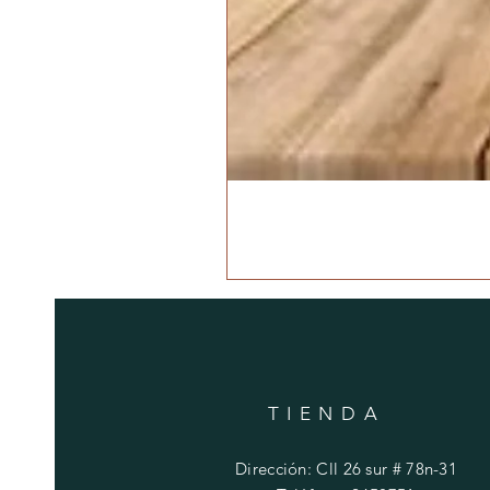
TIENDA
Dirección: Cll 26 sur # 78n-31