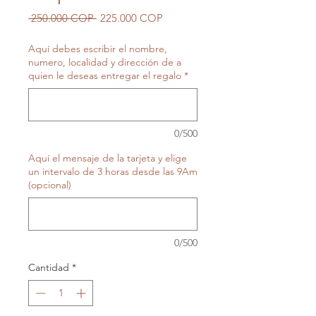
Precio
Precio
 250.000 COP 
225.000 COP
de
oferta
Aquí debes escribir el nombre,
numero, localidad y dirección de a
quien le deseas entregar el regalo
*
0/500
Aquí el mensaje de la tarjeta y elige
un intervalo de 3 horas desde las 9Am
(opcional)
0/500
Cantidad
*