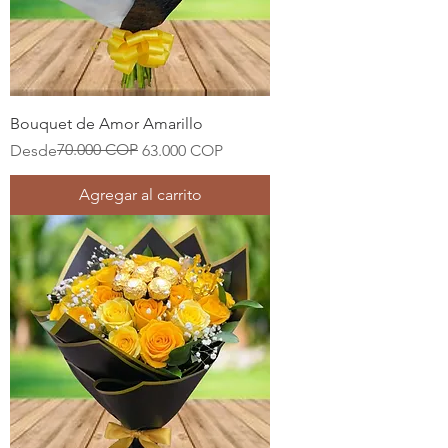
Bouquet de Amor Amarillo
Precio
Precio de oferta
70.000 COP
Desde
63.000 COP
Agregar al carrito