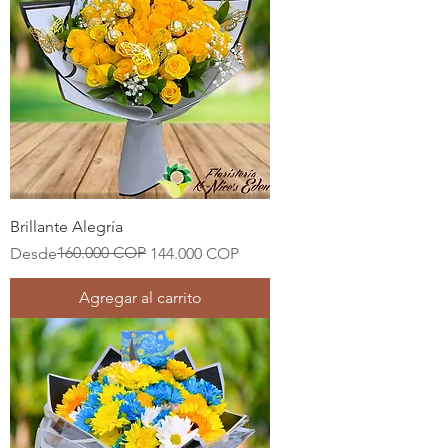
Brillante Alegría
Precio
Precio de oferta
160.000 COP
Desde
144.000 COP
Agregar al carrito