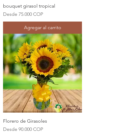
bouquet girasol tropical
Precio de oferta
Desde
75.000 COP
Agregar al carrito
Florero de Girasoles
Precio de oferta
Desde
90.000 COP