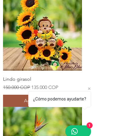
Lindo girasol
Precio
Precio de oferta
150.000 COP
135.000 COP
¿Cómo podemos ayudarte?
Agregar al carrito
1