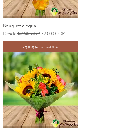
Bouquet alegría
Precio
Precio de oferta
80.000 COP
Desde
72.000 COP
Agregar al carrito