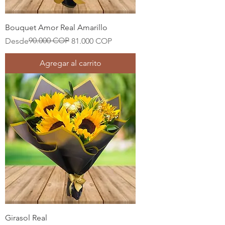
Bouquet Amor Real Amarillo
Precio
Precio de oferta
90.000 COP
Desde
81.000 COP
Agregar al carrito
Girasol Real