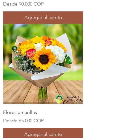
Precio de oferta
Desde
90.000 COP
Agregar al carrito
Flores amarillas
Precio de oferta
Desde
65.000 COP
Agregar al carrito